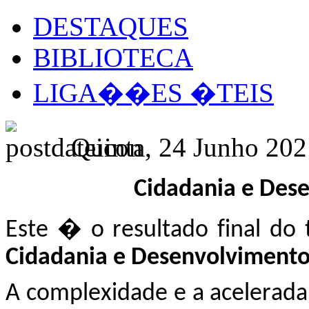
DESTAQUES
BIBLIOTECA
LIGA��ES �TEIS
Quinta, 24 Junho 202
Cidadania e Des
Este � o resultado final d
o 
Cidadania e Desenvolviment
A complexidade e a acelera