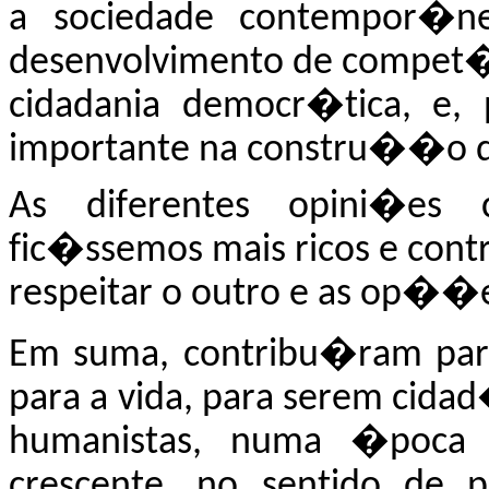
a sociedad
e contempor�n
desenvolvimento de compet�n
cidadania democr�tica, e, 
importante na constru��o de
As diferentes opini�es
fic�ssemos mais ricos e con
respeitar o outro e as op��
Em suma, contribu�ram pa
para a vida, para serem cida
humanistas, numa �poca de
crescente, no sentido de