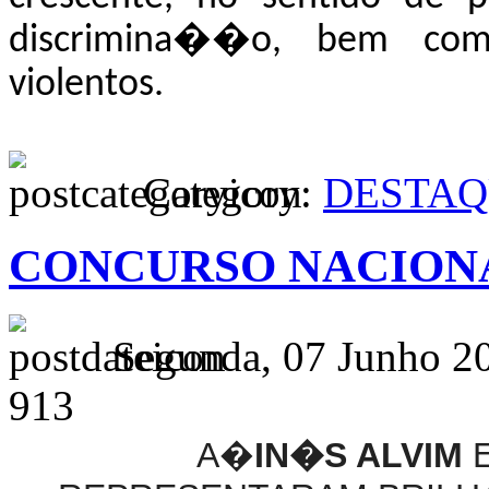
discrimina��o, bem como
violentos.
Category:
DESTAQ
CONCURSO NACIONAL
Segunda, 07 Junho 2
913
A�
IN�S ALVIM
E