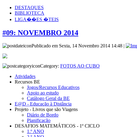
DESTAQUES
BIBLIOTECA
LIGA��ES �TEIS
#09: NOVEMBRO 2014
Publicado em Sexta, 14 Novembro 2014 14:48 |
Category:
FOTOS AO CUBO
Atividades
Recursos BE
Jogos/Recursos Educativos
Apoio ao estudo
Catálogo Geral da BE
E@D - Educação à Distância
Projeto - Livros que são Viagens
Diário de Bordo
Planificação
DESAFIOS MATEMÁTICOS - 1º CICLO
1.º ANO
2.º ANO