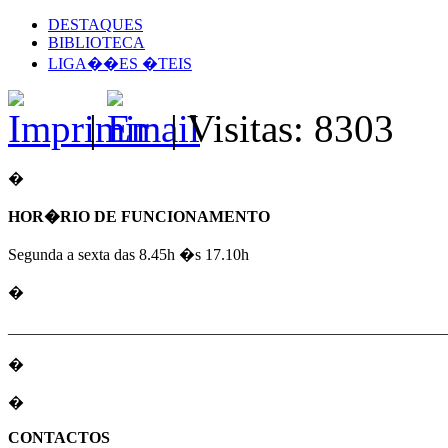
DESTAQUES
BIBLIOTECA
LIGA��ES �TEIS
|
| Visitas: 8303
�
HOR�RIO DE FUNCIONAMENTO
Segunda a sexta das 8.45h �s 17.10h
�
_______________________________________________________
�
�
CONTACTOS