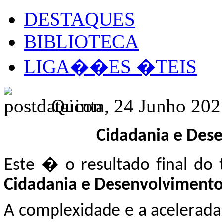
DESTAQUES
BIBLIOTECA
LIGA��ES �TEIS
Quinta, 24 Junho 202
Cidadania e Des
Este � o resultado final d
o 
Cidadania e Desenvolviment
A complexidade e a acelera