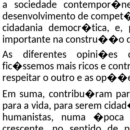
a sociedad
e contempor�n
desenvolvimento de compet�n
cidadania democr�tica, e, 
importante na constru��o de
As diferentes opini�es
fic�ssemos mais ricos e con
respeitar o outro e as op��
Em suma, contribu�ram pa
para a vida, para serem cida
humanistas, numa �poca de
crescente, no sentido de