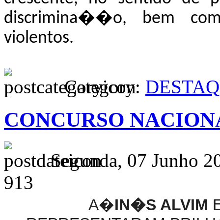
discrimina��o, bem como
violentos.
Category:
DESTAQ
CONCURSO NACIONAL
Segunda, 07 Junho 2
913
A�
IN�S ALVIM
E