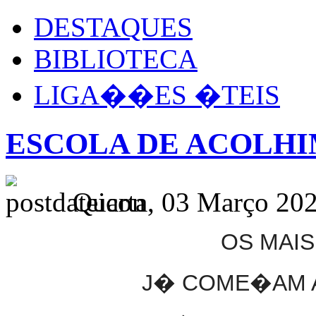
DESTAQUES
BIBLIOTECA
LIGA��ES �TEIS
ESCOLA DE ACOLHI
Quarta, 03 Março 202
OS MAI
J� COME�AM A