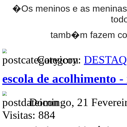
�Os meninos e as meninas q
todo
tamb�m fazem coi
Category:
DESTAQ
escola de acolhimento - 
Domingo, 21 Feverei
Visitas: 884